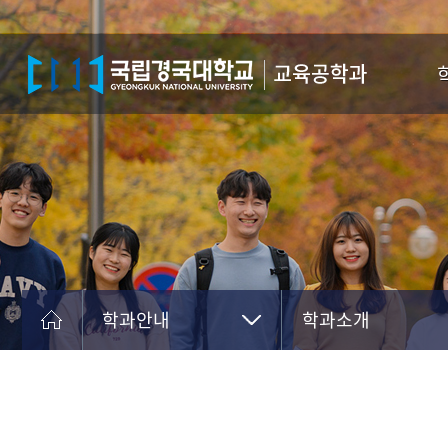
학
찾
학과안내
학과소개
학과안내
학과장인사말
공지사항
학과소개
입학안내
교수소개