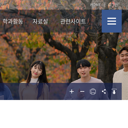
HOME
로그인
학과활동
자료실
관련사이트
학생회 소개
자료실
교내기관
교내기관
소모임 소개
교외기간
교외기간
육공학과 학술제
뉴스레터
동문회 소식
포토갤러리