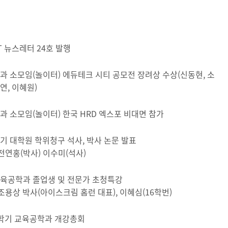
T 뉴스레터 24호 발행
과 소모임(놀이터) 에듀테크 시티 공모전 장려상 수상(신동현, 소
연, 이혜원)
과 소모임(놀이터) 한국 HRD 엑스포 비대면 참가
기 대학원 학위청구 석사, 박사 논문 발표
 전연홍(박사) 이수미(석사)
육공학과 졸업생 및 전문가 초청특강
 조용상 박사(아이스크림 홈런 대표), 이혜심(16학번)
학기 교육공학과 개강총회