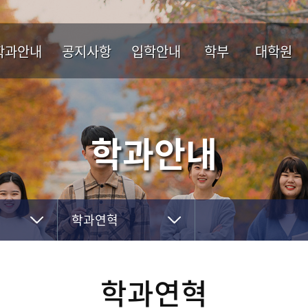
학과안내
공지사항
입학안내
학부
대학원
과장인사말
학부 공지사항
입학안내
학년별 목표
일반대학원
학과소개
대학원 공지사항
교육과정 안내
교육대학원
학과안내
교수소개
취업정보 공지사항
졸업규정 및 기준
교
아오시는 길
장학제도
학과연혁
교육목표 및 비전
학과연혁
학과연혁
졸업 후 진로