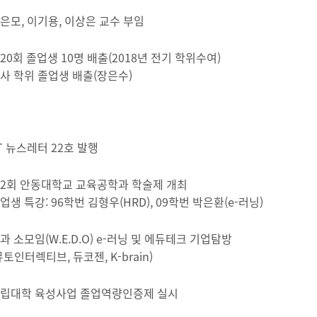
은모, 이기용, 이상은 교수 부임
20회 졸업생 10명 배출(2018년 전기 학위수여)
사 학위 졸업생 배출(장은수)
T 뉴스레터 22호 발행
2회 안동대학교 교육공학과 학술제 개최
업생 특강: 96학번 김형우(HRD), 09학번 박은환(e-러닝)
과 소모임(W.E.D.O) e-러닝 및 에듀테크 기업탐방
뮤토인터렉티브, 듀코젠, K-brain)
립대학 육성사업 졸업역량인증제 실시