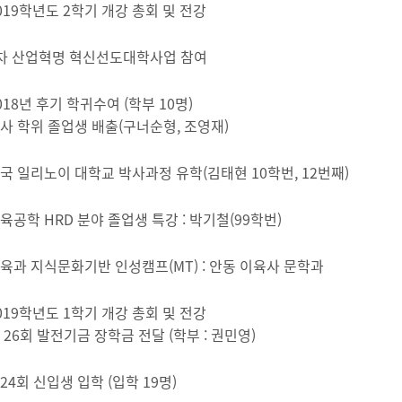
019학년도 2학기 개강 총회 및 전강
차 산업혁명 혁신선도대학사업 참여
018년 후기 학귀수여 (학부 10명)
사 학위 졸업생 배출(구너순형, 조영재)
국 일리노이 대학교 박사과정 유학(김태현 10학번, 12번째)
육공학 HRD 분야 졸업생 특강 : 박기철(99학번)
육과 지식문화기반 인성캠프(MT) : 안동 이육사 문학과
019학년도 1학기 개강 총회 및 전강
 26회 발전기금 장학금 전달 (학부 : 권민영)
24회 신입생 입학 (입학 19명)