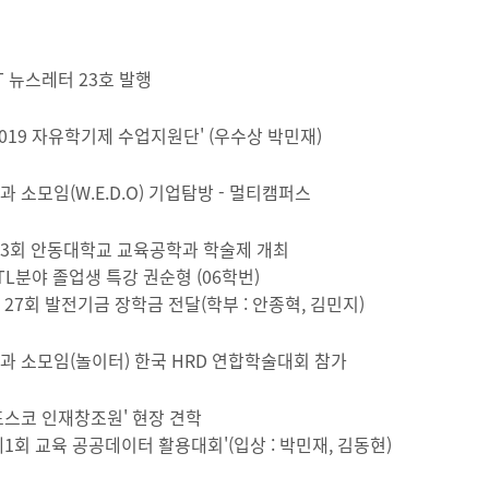
T 뉴스레터 23호 발행
2019 자유학기제 수업지원단' (우수상 박민재)
과 소모임(W.E.D.O) 기업탐방 - 멀티캠퍼스
3회 안동대학교 교육공학과 학술제 개최
TL분야 졸업생 특강 권순형 (06학번)
 27회 발전기금 장학금 전달(학부 : 안종혁, 김민지)
과 소모임(놀이터) 한국 HRD 연합학술대회 참가
포스코 인재창조원' 현장 견학
제1회 교육 공공데이터 활용대회'(입상 : 박민재, 김동현)