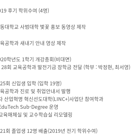
019 후기 학위수여 (4명)
동대학교 사범대학 벛꽃 홍보 동영상 제작
육공학과 새내기 안내 영상 제작
020학년도 1학기 개강총회(비대면)
 28회 교육공학과 발전기금 장학금 전달 (학부 : 박정현, 최서영)
25회 신입생 입학 (입학 19명)
육공학과 진로 및 취업안내서 발행
차 산업혁명 혁신선도대학(LINC+)사업단 참여학과
 EduTech Sub-Degree 운영
 교육매체실 및 교수학습실 리모델링
21회 졸업생 12명 배출(2019년 전기 학위수여)