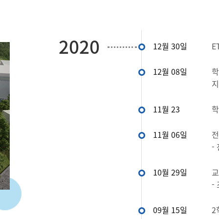
교육공학 Simple FAQ
교공인의 이야기
2020
12월 30일
E
12월 08일
학
지
11월 23
학
11월 06일
전
-
10월 29일
교
-
09월 15일
2