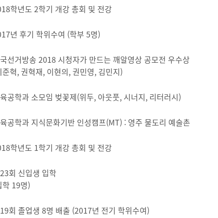
018학년도 2학기 개강 총회 및 전강
017년 후기 학위수여 (학부 5명)
국선거방송 2018 시청자가 만드는 깨알영상 공모전 우수상
이준혁, 권혁재, 이현의, 권민영, 김민지)
육공학과 소모임 벚꽃제(위두, 아웃풋, 시너지, 리터러시)
육공학과 지식문화기반 인성캠프(MT) : 영주 물도리 예술촌
018학년도 1학기 개강 총회 및 전강
23회 신입생 입학
입학 19명)
19회 졸업생 8명 배출 (2017년 전기 학위수여)