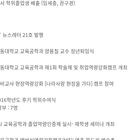
사 학위졸업생 배출 (임세충, 권구경)
T 뉴스레터 21호 발행
동대학교 교육공학과 양용칠 교수 정년퇴임식
동대학교 교육공학과 제1회 학술제 및 취업역량강화캠프 개최
비교사 현장역량강화 [나라사랑 현장을 가다] 캠프 참여
016학년도 후기 학위수여식
학부 : 7명
U 교육공학과 졸업약량인증제 실시- 재학생 세미나 개최